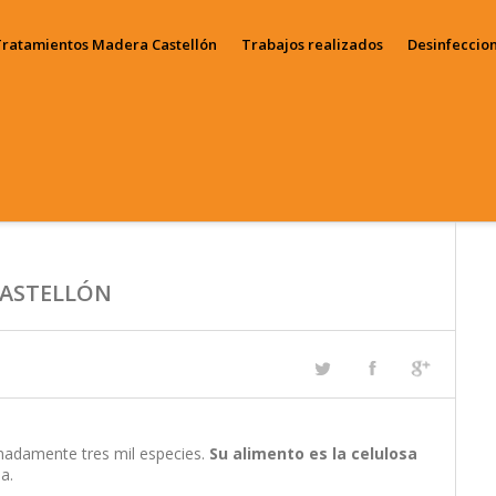
ratamientos Madera Castellón
Trabajos realizados
Desinfeccion
liminar termitas
astellón
liminar carcoma
astellón
CASTELLÓN
imadamente tres mil especies.
Su alimento es la celulosa
a.