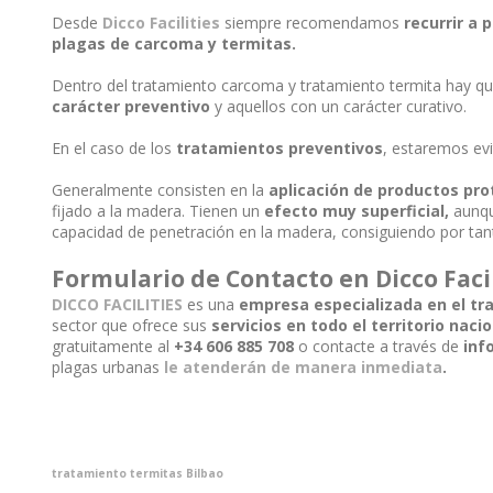
Desde
Dicco Facilities
siempre recomendamos
recurrir a 
plagas de carcoma y termitas.
Dentro del tratamiento carcoma y tratamiento termita hay q
carácter preventivo
y aquellos con un carácter curativo.
En el caso de los
tratamientos preventivos
, estaremos evi
Generalmente consisten en la
aplicación de productos pr
fijado a la madera. Tienen un
efecto muy superficial,
aunqu
capacidad de penetración en la madera, consiguiendo por ta
Formulario de Contacto en Dicco Facil
DICCO FACILITIES
es una
empresa especializada en el t
sector que ofrece sus
servicios en todo el territorio nacio
gratuitamente al
+34 606 885 708
o contacte a través de
inf
plagas urbanas
le atenderán de manera inmediata
.
tratamiento termitas Bilbao