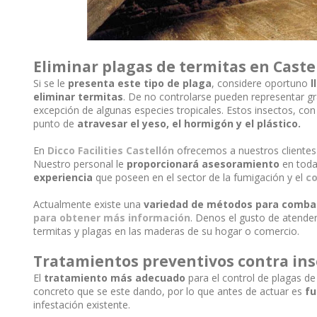
Eliminar plagas de termitas en Caste
Si se le
presenta este tipo de plaga
, considere oportuno
l
eliminar termitas
. De no controlarse pueden representar g
excepción de algunas especies tropicales. Estos insectos, con e
punto de
atravesar el yeso, el hormigón y el plástico.
En
Dicco Facilities Castellón
ofrecemos a nuestros clientes
Nuestro personal le
proporcionará asesoramiento
en toda
experiencia
que poseen en el sector de la fumigación y el
co
Actualmente existe una
variedad de métodos para combat
para obtener más información
. Denos el gusto de atenderl
termitas y plagas en las maderas de su hogar o comercio.
Tratamientos preventivos contra ins
El
tratamiento más adecuado
para el control de plagas d
concreto que se este dando, por lo que antes de actuar es
fu
infestación existente.